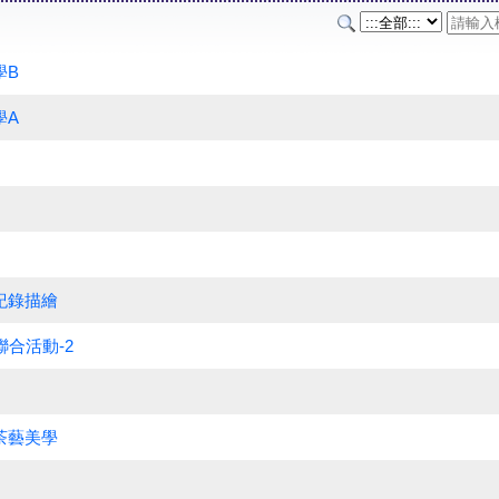
學B
學A
紀錄描繪
聯合活動-2
茶藝美學