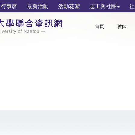
行事曆
最新活動
活動花絮
志工與社團
社
首頁
教師