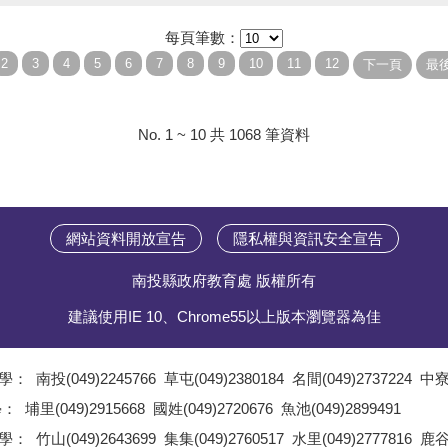
每頁筆數：
No. 1 ~ 10 共 1068 筆資料
網站資料開放宣告
隱私權與資訊安全宣告
南投縣政府教育處 版權所有
建議使用IE 10、Chrome55以上版本瀏覽器為佳
學：
南投(049)2245766
草屯(049)2380184
名間(049)2737224
中寮(
;
學：
埔里(049)2915668
國姓(049)2720676
魚池(049)2899491
;
學：
竹山(049)2643699
集集(049)2760517
水里(049)2777816
鹿谷(