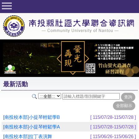
回首頁
關於社大
公佈欄
行事曆
最新活動
活動花絮
最新活動
課程一覽表
志工與社團
社大學習Q&A
[南投校本部]小提琴輕鬆學B
[ 115/07/28-115/07/28 ]
友站連結
[南投校本部]小提琴輕鬆學A
[ 115/07/28-115/07/28 ]
[南投校本部]拉丁表演舞
[ 115/06/26-115/06/26 ]
網路選課