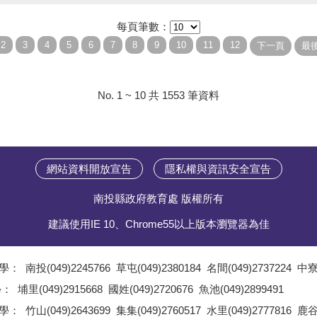
每頁筆數：
No. 1 ~ 10 共 1553 筆資料
網站資料開放宣告
隱私權與資訊安全宣告
南投縣政府教育處 版權所有
建議使用IE 10、Chrome55以上版本瀏覽器為佳
學：
南投(049)2245766
草屯(049)2380184
名間(049)2737224
中寮(
;
學：
埔里(049)2915668
國姓(049)2720676
魚池(049)2899491
;
學：
竹山(049)2643699
集集(049)2760517
水里(049)2777816
鹿谷(