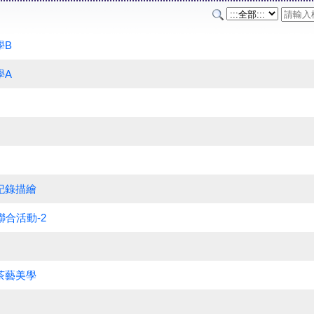
學B
學A
紀錄描繪
聯合活動-2
茶藝美學