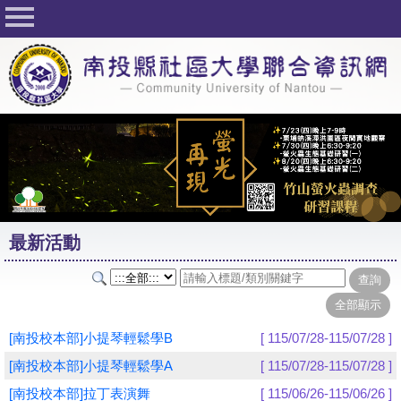
回首頁
關於社大
公佈欄
行事曆
最新活動
活動花絮
最新活動
課程一覽表
志工與社團
社大學習Q&A
[南投校本部]小提琴輕鬆學B
[ 115/07/28-115/07/28 ]
友站連結
[南投校本部]小提琴輕鬆學A
[ 115/07/28-115/07/28 ]
[南投校本部]拉丁表演舞
[ 115/06/26-115/06/26 ]
網路選課