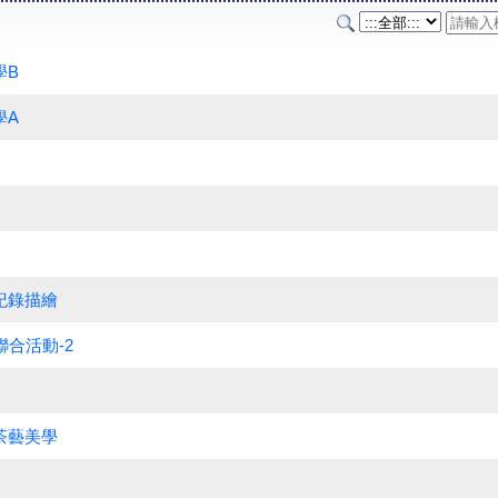
學B
學A
紀錄描繪
聯合活動-2
茶藝美學