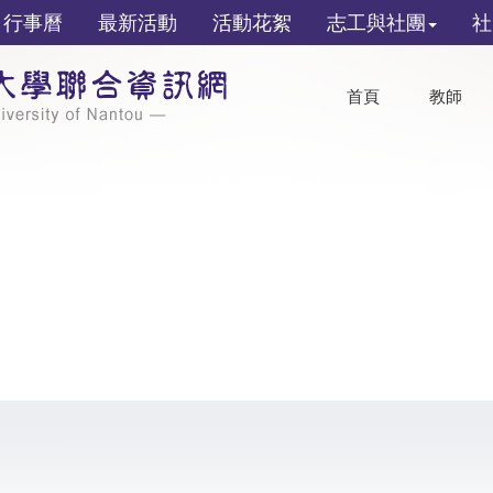
行事曆
最新活動
活動花絮
志工與社團
社
首頁
教師