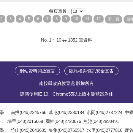
每頁筆數：
No. 1 ~ 10 共 1852 筆資料
網站資料開放宣告
隱私權與資訊安全宣告
南投縣政府教育處 版權所有
建議使用IE 10、Chrome55以上版本瀏覽器為佳
學：
南投(049)2245766
草屯(049)2380184
名間(049)2737224
中寮(
;
學：
埔里(049)2915668
國姓(049)2720676
魚池(049)2899491
;
學：
竹山(049)2643699
集集(049)2760517
水里(049)2777816
鹿谷(