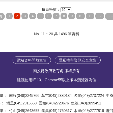
每頁筆數：
No. 11 ~ 20 共 1496 筆資料
網站資料開放宣告
隱私權與資訊安全宣告
南投縣政府教育處 版權所有
建議使用IE 10、Chrome55以上版本瀏覽器為佳
學：
南投(049)2245766
草屯(049)2380184
名間(049)2737224
中寮(
;
學：
埔里(049)2915668
國姓(049)2720676
魚池(049)2899491
;
學：
竹山(049)2643699
集集(049)2760517
水里(049)2777816
鹿谷(