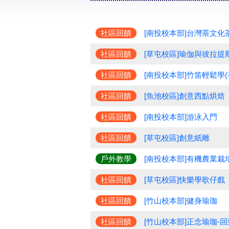
社區回饋
[南投校本部]台灣茶文化
社區回饋
[草屯校區]瑜伽與彼拉提
社區回饋
[南投校本部]竹笛輕鬆學(
社區回饋
[魚池校區]創意西點烘焙
社區回饋
[南投校本部]游泳入門
社區回饋
[草屯校區]創意紙雕
戶外教學
[南投校本部]有機農業栽
社區回饋
[草屯校區]快樂學歌仔戲
社區回饋
[竹山校本部]健身瑜珈
社區回饋
[竹山校本部]正念瑜珈-