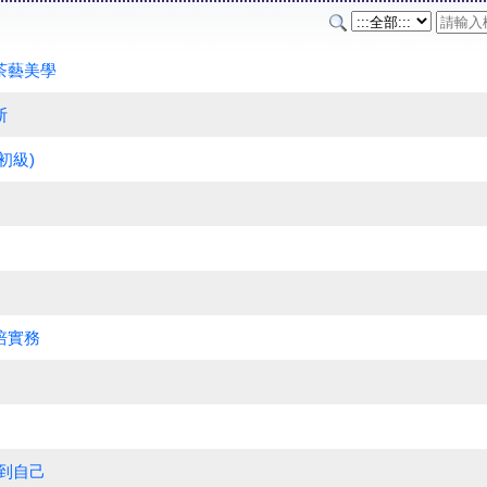
茶藝美學
斯
初級)
培實務
回到自己