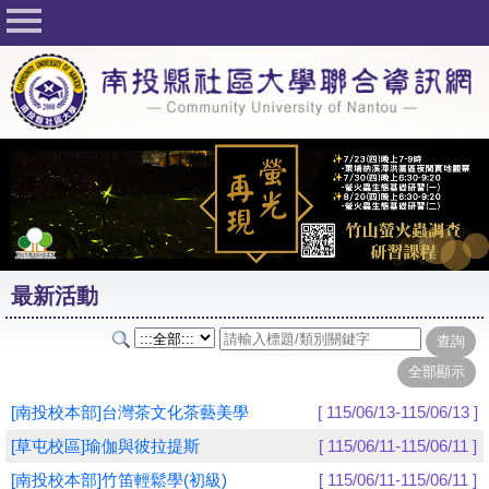
回首頁
關於社大
公佈欄
行事曆
最新活動
活動花絮
最新活動
課程一覽表
志工與社團
社大學習Q&A
[南投校本部]台灣茶文化茶藝美學
[ 115/06/13-115/06/13 ]
友站連結
[草屯校區]瑜伽與彼拉提斯
[ 115/06/11-115/06/11 ]
[南投校本部]竹笛輕鬆學(初級)
[ 115/06/11-115/06/11 ]
網路選課