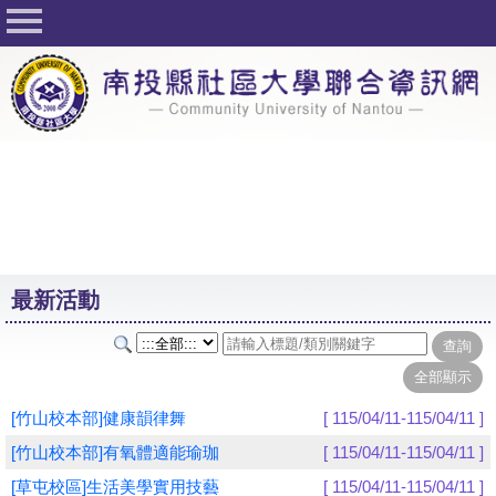
回首頁
關於社大
公佈欄
行事曆
最新活動
活動花絮
最新活動
課程一覽表
志工與社團
社大學習Q&A
[竹山校本部]健康韻律舞
[ 115/04/11-115/04/11 ]
友站連結
[竹山校本部]有氧體適能瑜珈
[ 115/04/11-115/04/11 ]
[草屯校區]生活美學實用技藝
[ 115/04/11-115/04/11 ]
網路選課