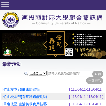
回首頁
關於社大
公佈欄
行事曆
最新活動
活動花絮
最新活動
課程一覽表
志工與社團
社大學習Q&A
[竹山校本部]健康韻律舞
[ 115/04/11-115/04/11 ]
友站連結
[竹山校本部]有氧體適能瑜珈
[ 115/04/11-115/04/11 ]
[草屯校區]生活美學實用技藝
[ 115/04/11-115/04/11 ]
網路選課