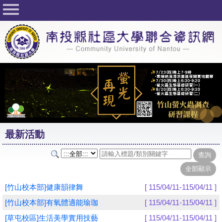
回首頁
關於社大
公佈欄
行事曆
最新活動
活動花絮
最新活動
課程一覽表
志工與社團
社大學習Q&A
[竹山校本部]健康韻律舞
[ 115/04/11-115/04/11 ]
友站連結
[竹山校本部]有氧體適能瑜珈
[ 115/04/11-115/04/11 ]
[草屯校區]生活美學實用技藝
[ 115/04/11-115/04/11 ]
網路選課