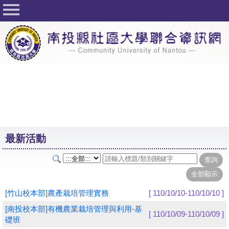
回首頁
關於社大
公佈欄
行事曆
最新活動
活動花絮
最新活動
課程一覽表
志工與社團
社大學習Q&A
[竹山校本部]農產栽培管理實務
[ 110/10/10-110/10/10 ]
友站連結
[南投校本部]有機農業栽培管理與利用-基
[ 110/10/09-110/10/09 ]
礎班
網路選課