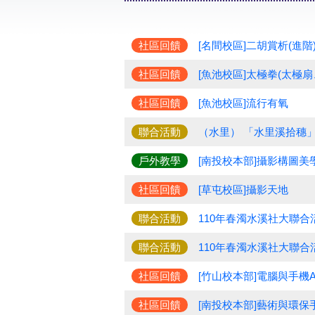
社區回饋
[名間校區]二胡賞析(進階
社區回饋
[魚池校區]太極拳(太極
社區回饋
[魚池校區]流行有氧
聯合活動
（水里） 「水里溪拾穗
戶外教學
[南投校本部]攝影構圖美
社區回饋
[草屯校區]攝影天地
聯合活動
110年春濁水溪社大聯合
聯合活動
110年春濁水溪社大聯合
社區回饋
[竹山校本部]電腦與手機
社區回饋
[南投校本部]藝術與環保手