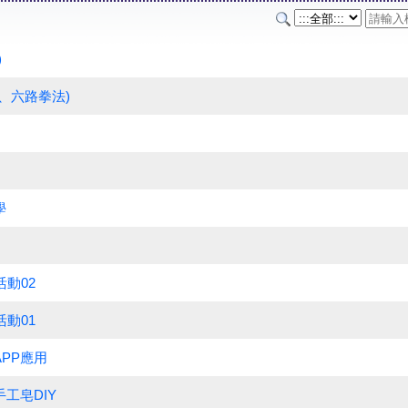
)
扇、六路拳法)
」
學
活動02
活動01
APP應用
工皂DIY