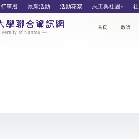
行事曆
最新活動
活動花絮
志工與社團
社
首頁
教師