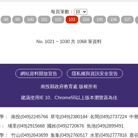
每頁筆數：
No. 1021 ~ 1030 共 1068 筆資料
網站資料開放宣告
隱私權與資訊安全宣告
南投縣政府教育處 版權所有
建議使用IE 10、Chrome55以上版本瀏覽器為佳
學：
南投(049)2245766
草屯(049)2380184
名間(049)2737224
中寮(
;
學：
埔里(049)2915668
國姓(049)2720676
魚池(049)2899491
;
學：
竹山(049)2643699
集集(049)2760517
水里(049)2777816
鹿谷(