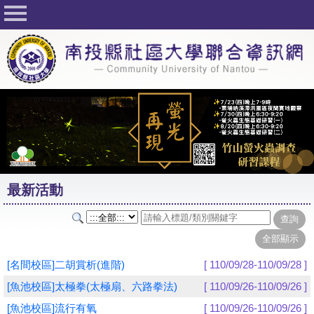
回首頁
關於社大
公佈欄
行事曆
最新活動
活動花絮
最新活動
課程一覽表
志工與社團
社大學習Q&A
[名間校區]二胡賞析(進階)
[ 110/09/28-110/09/28 ]
友站連結
[魚池校區]太極拳(太極扇、六路拳法)
[ 110/09/26-110/09/26 ]
[魚池校區]流行有氧
[ 110/09/26-110/09/26 ]
網路選課