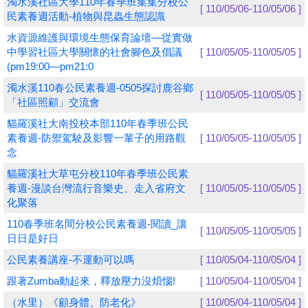
濁水溪社區大學110年春季班集集分校公
[ 110/05/06-110/05/06 ]
民素養週活動-植物與昆蟲生態認識
學員專區
水資源維護與環境生態保育論壇—從實做
中學習社區大學關懷的社會腳色及倡議
[ 110/05/05-110/05/05 ]
教師專區
(pm19:00—pm21:0
評委專區
濁水溪110春公民素養週-0505探討鹿谷鄉
[ 110/05/05-110/05/05 ]
「社區照顧」交流會
校務行政
貓羅溪社大南投校本部110年春季班公民
素養週-防禦駕駛及影響一輩子的用路觀
[ 110/05/05-110/05/05 ]
念
貓羅溪社大草屯分校110年春季班公民素
養週-漫談台灣流行音樂史、走入省府文
[ 110/05/05-110/05/05 ]
化聚落
110春季班名間分校公民素養週-閱讀_讓
[ 110/05/05-110/05/05 ]
日日是好日
公民素養講座-不運動可以嗎
[ 110/05/04-110/05/04 ]
跟著Zumba動起來，釋放壓力沒煩惱!
[ 110/05/04-110/05/04 ]
（水里）《顧身體、防老化》
[ 110/05/04-110/05/04 ]