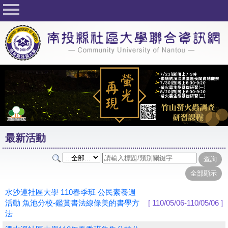
回首頁
關於社大
公佈欄
行事曆
最新活動
活動花絮
最新活動
課程一覽表
志工與社團
社大學習Q&A
水沙連社區大學 110春季班 公民素養週
活動 魚池分校-鑑賞書法線條美的書學方
[ 110/05/06-110/05/06 ]
友站連結
法
網路選課