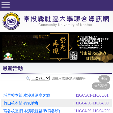
回首頁
關於社大
公佈欄
行事曆
最新活動
活動花絮
最新活動
課程一覽表
志工與社團
社大學習Q&A
[埔里校本部]水沙連深度之旅
[ 110/05/01-110/05/01 ]
友站連結
[竹山校本部]有氧瑜珈
[ 110/04/30-110/04/30 ]
[鹿谷校區]日本演歌輕鬆學(鹿谷班)
[ 110/04/29-110/04/29 ]
網路選課