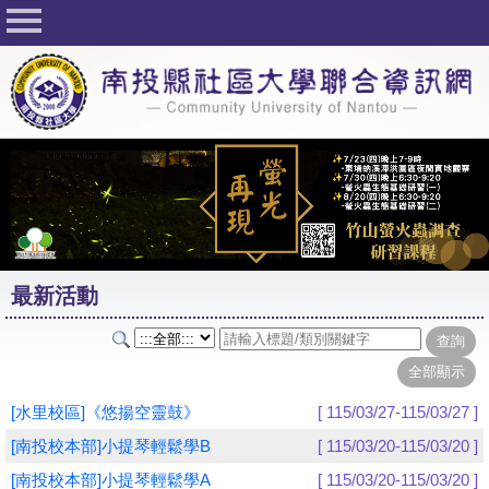
回首頁
關於社大
公佈欄
行事曆
最新活動
活動花絮
最新活動
課程一覽表
志工與社團
社大學習Q&A
[水里校區]《悠揚空靈鼓》
[ 115/03/27-115/03/27 ]
友站連結
[南投校本部]小提琴輕鬆學B
[ 115/03/20-115/03/20 ]
[南投校本部]小提琴輕鬆學A
[ 115/03/20-115/03/20 ]
網路選課