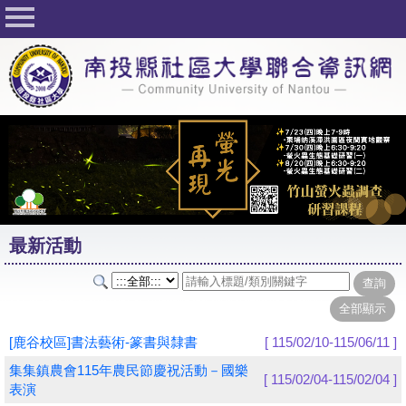
回首頁
關於社大
公佈欄
行事曆
最新活動
活動花絮
最新活動
課程一覽表
志工與社團
社大學習Q&A
[鹿谷校區]書法藝術-篆書與隸書
[ 115/02/10-115/06/11 ]
友站連結
集集鎮農會115年農民節慶祝活動－國樂
[ 115/02/04-115/02/04 ]
表演
網路選課