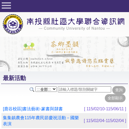
回首頁
關於社大
公佈欄
行事曆
最新活動
活動花絮
最新活動
課程一覽表
志工與社團
社大學習Q&A
[鹿谷校區]書法藝術-篆書與隸書
[ 115/02/10-115/06/11 ]
友站連結
集集鎮農會115年農民節慶祝活動－國樂
[ 115/02/04-115/02/04 ]
表演
網路選課