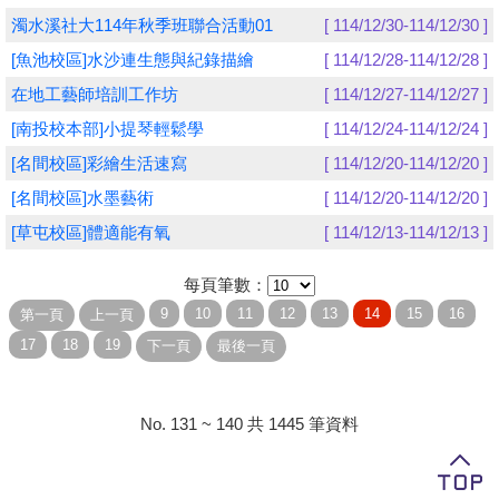
濁水溪社大114年秋季班聯合活動01
[ 114/12/30-114/12/30 ]
學員專區
[魚池校區]水沙連生態與紀錄描繪
[ 114/12/28-114/12/28 ]
教師專區
在地工藝師培訓工作坊
[ 114/12/27-114/12/27 ]
[南投校本部]小提琴輕鬆學
[ 114/12/24-114/12/24 ]
評委專區
[名間校區]彩繪生活速寫
[ 114/12/20-114/12/20 ]
校務行政
[名間校區]水墨藝術
[ 114/12/20-114/12/20 ]
[草屯校區]體適能有氧
[ 114/12/13-114/12/13 ]
每頁筆數：
No. 131 ~ 140 共 1445 筆資料