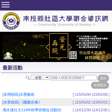
回首頁
關於社大
公佈欄
行事曆
最新活動
活動花絮
最新活動
課程一覽表
志工與社團
社大學習Q&A
[名間校區]水墨藝術
[ 115/01/06-115/01/06 ]
友站連結
[水里校區]《國樂合奏》
[ 115/01/02-115/01/02 ]
濁水溪社大114年秋季班聯合活動02
[ 114/12/30-114/12/30 ]
網路選課