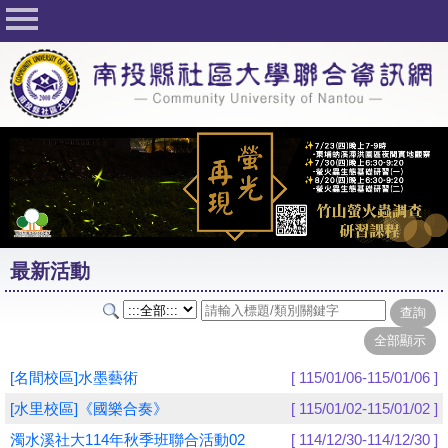
回首頁
關於社大
公佈欄
行事曆
最新活動
活動花絮
最新活動
課程一覽表
志工與社團
社大學習Q&A
[名間校區]水墨藝術
[ 115/01/06-115/01/06 ]
友站連結
[水里校區]《國樂合奏》
[ 115/01/02-115/01/02 ]
濁水溪社大114年秋季班聯合活動02
[ 114/12/30-114/12/30 ]
網路選課