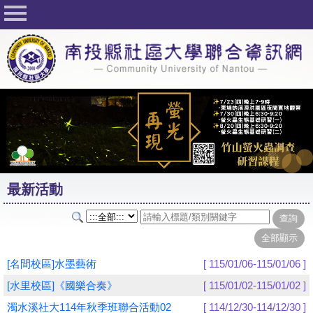
回首頁
關於社大
公佈欄
行事曆
最新活動
活動花絮
最新活動
課程一覽表
志工與社團
社大學習Q&A
[名間校區]水墨藝術
[ 115/01/06-115/01/06 ]
友站連結
[水里校區]《國樂合奏》
[ 115/01/02-115/01/02 ]
濁水溪社大114年秋季班聯合活動02
[ 114/12/30-114/12/30 ]
網路選課