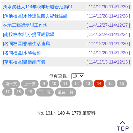
濁水溪社大114年秋季班聯合活動01
[ 114/12/30-114/12/30 ]
學員專區
[魚池校區]水沙連生態與紀錄描繪
[ 114/12/28-114/12/28 ]
教師專區
在地工藝師培訓工作坊
[ 114/12/27-114/12/27 ]
[南投校本部]小提琴輕鬆學
[ 114/12/24-114/12/24 ]
評委專區
[名間校區]彩繪生活速寫
[ 114/12/20-114/12/20 ]
校務行政
[名間校區]水墨藝術
[ 114/12/20-114/12/20 ]
[草屯校區]體適能有氧
[ 114/12/13-114/12/13 ]
每頁筆數：
No. 131 ~ 140 共 1778 筆資料