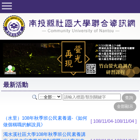
回首頁
關於社大
公佈欄
行事曆
最新活動
活動花絮
最新活動
課程一覽表
志工與社團
社大學習Q&A
（水里）108年秋季班公民素養週-《如何
[ 108/11/04-108/11/04 ]
做個稱職的解說員》
友站連結
濁水溪社區大學108年秋季班公民素養講
網路選課