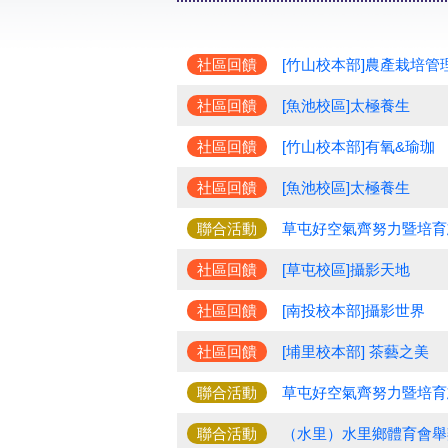
社區回饋
[竹山校本部]農產栽培管
社區回饋
[魚池校區]太極養生
社區回饋
[竹山校本部]有氧&瑜珈
社區回饋
[魚池校區]太極養生
聯合活動
草屯好空氣齊努力暨培育
社區回饋
[草屯校區]攝影天地
社區回饋
[南投校本部]攝影世界
社區回饋
[埔里校本部] 茶藝之美
聯合活動
草屯好空氣齊努力暨培育志
聯合活動
（水里）水里鄉體育會舉