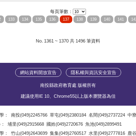
每頁筆數：
No. 1361 ~ 1370 共 1496 筆資料
網站資料開放宣告
隱私權與資訊安全宣告
南投縣政府教育處 版權所有
建議使用IE 10、Chrome55以上版本瀏覽器為佳
學：
南投(049)2245766
草屯(049)2380184
名間(049)2737224
中寮(
;
學：
埔里(049)2915668
國姓(049)2720676
魚池(049)2899491
;
學：
竹山(049)2643699
集集(049)2760517
水里(049)2777816
鹿谷(