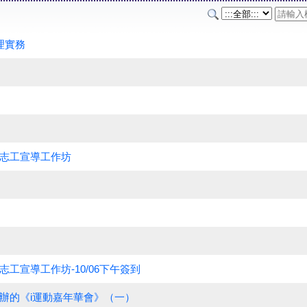
理實務
志工宣導工作坊
工宣導工作坊-10/06下午簽到
辦的《i運動嘉年華會》（一）