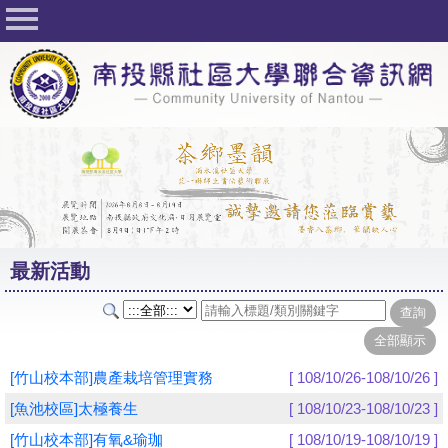
回首頁
關於社大
公佈欄
行事曆
最新活動
活動花絮
最新活動
課程一覽表
志工與社團
社大學習Q&A
[竹山校本部]農產栽培管理實務
[ 108/10/26-108/10/26 ]
友站連結
[魚池校區]太極養生
[ 108/10/23-108/10/23 ]
[竹山校本部]有氧&瑜珈
[ 108/10/19-108/10/19 ]
網路選課