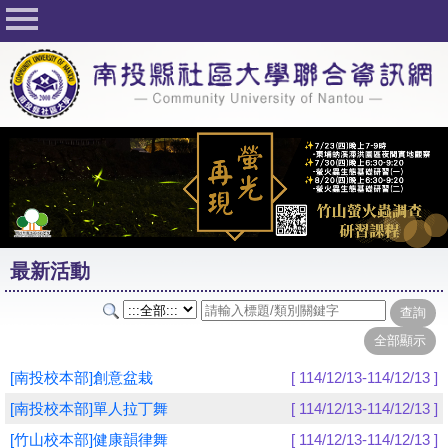
回首頁
關於社大
公佈欄
行事曆
最新活動
活動花絮
最新活動
課程一覽表
志工與社團
社大學習Q&A
[南投校本部]創意盆栽
[ 114/12/13-114/12/13 ]
友站連結
[南投校本部]單人拉丁舞
[ 114/12/13-114/12/13 ]
[竹山校本部]健康韻律舞
[ 114/12/13-114/12/13 ]
網路選課