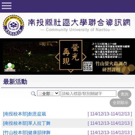
回首頁
關於社大
公佈欄
行事曆
最新活動
活動花絮
最新活動
課程一覽表
志工與社團
社大學習Q&A
[南投校本部]創意盆栽
[ 114/12/13-114/12/13 ]
友站連結
[南投校本部]單人拉丁舞
[ 114/12/13-114/12/13 ]
[竹山校本部]健康韻律舞
[ 114/12/13-114/12/13 ]
網路選課