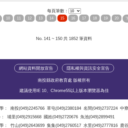
每頁筆數：
No. 141 ~ 150 共 1852 筆資料
網站資料開放宣告
隱私權與資訊安全宣告
南投縣政府教育處 版權所有
建議使用IE 10、Chrome55以上版本瀏覽器為佳
學：
南投(049)2245766
草屯(049)2380184
名間(049)2737224
中寮(
;
學：
埔里(049)2915668
國姓(049)2720676
魚池(049)2899491
;
學：
竹山(049)2643699
集集(049)2760517
水里(049)2777816
鹿谷(