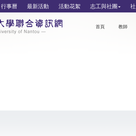
行事曆
最新活動
活動花絮
志工與社團
社
首頁
教師