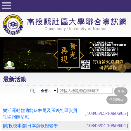
回首頁
關於社大
公佈欄
行事曆
最新活動
活動花絮
最新活動
課程一覽表
志工與社團
社大學習Q&A
樂活運動體適能班林尾及玉映社區實質
[ 108/06/05-108/06/05 ]
社區回饋活動
友站連結
[南投校本部]日本演歌輕鬆學
[ 108/06/04-108/06/04 ]
網路選課