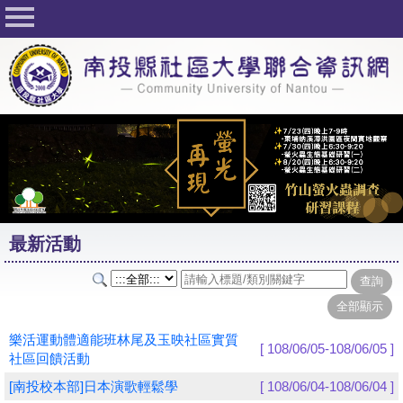
回首頁
關於社大
公佈欄
行事曆
最新活動
活動花絮
最新活動
課程一覽表
志工與社團
社大學習Q&A
樂活運動體適能班林尾及玉映社區實質
[ 108/06/05-108/06/05 ]
社區回饋活動
友站連結
[南投校本部]日本演歌輕鬆學
[ 108/06/04-108/06/04 ]
網路選課