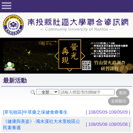
回首頁
關於社大
公佈欄
行事曆
最新活動
活動花絮
最新活動
課程一覽表
志工與社團
社大學習Q&A
[草屯校區]中草藥之保健食療養生
[ 108/05/09-108/05/09 ]
友站連結
《健康與美姿》-濁水溪社大水里校區公
[ 108/05/08-108/05/08 ]
民素養週
網路選課