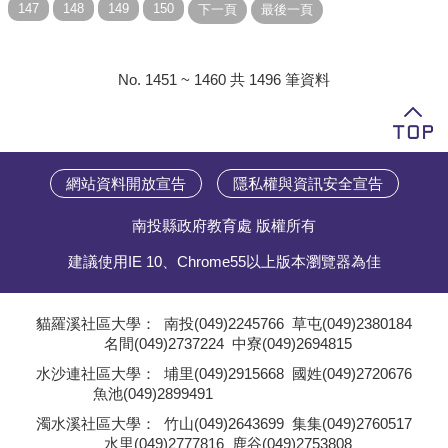
No. 1451 ~ 1460 共 1496 筆資料
網站資料開放宣告
隱私權與資訊安全宣告
南投縣政府教育處 版權所有
建議使用IE 10、Chrome55以上版本瀏覽器為佳
貓羅溪社區大學：
南投(049)2245766
草屯(049)2380184
名間(049)2737224
中寮(049)2694815
;
水沙連社區大學：
埔里(049)2915668
國姓(049)2720676
魚池(049)2899491
;
濁水溪社區大學：
竹山(049)2643699
集集(049)2760517
水里(049)2777816
鹿谷(049)2753808