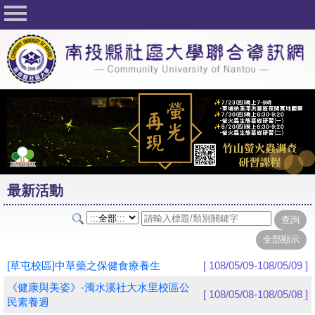
回首頁
關於社大
公佈欄
行事曆
最新活動
活動花絮
最新活動
課程一覽表
志工與社團
社大學習Q&A
[草屯校區]中草藥之保健食療養生
[ 108/05/09-108/05/09 ]
友站連結
《健康與美姿》-濁水溪社大水里校區公
[ 108/05/08-108/05/08 ]
民素養週
網路選課