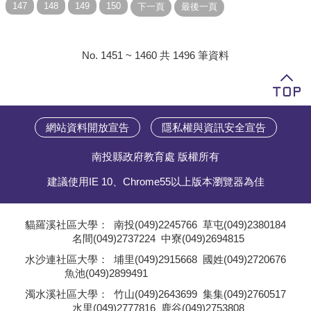
No. 1451 ~ 1460 共 1496 筆資料
網站資料開放宣告
隱私權與資訊安全宣告
南投縣政府教育處 版權所有
建議使用IE 10、Chrome55以上版本瀏覽器為佳
貓羅溪社區大學：
南投(049)2245766
草屯(049)2380184
名間(049)2737224
中寮(049)2694815
;
水沙連社區大學：
埔里(049)2915668
國姓(049)2720676
魚池(049)2899491
;
濁水溪社區大學：
竹山(049)2643699
集集(049)2760517
水里(049)2777816
鹿谷(049)2753808