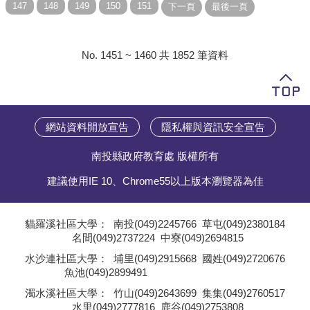
No. 1451 ~ 1460 共 1852 筆資料
網站資料開放宣告
隱私權與資訊安全宣告
南投縣政府教育處 版權所有
建議使用IE 10、Chrome55以上版本瀏覽器為佳
貓羅溪社區大學：
南投(049)2245766
草屯(049)2380184
名間(049)2737224
中寮(049)2694815
;
水沙連社區大學：
埔里(049)2915668
國姓(049)2720676
魚池(049)2899491
;
濁水溪社區大學：
竹山(049)2643699
集集(049)2760517
水里(049)2777816
鹿谷(049)2753808