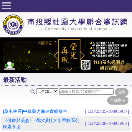
回首頁
關於社大
公佈欄
行事曆
最新活動
活動花絮
最新活動
課程一覽表
志工與社團
社大學習Q&A
[草屯校區]中草藥之保健食療養生
[ 108/05/09-108/05/09 ]
友站連結
《健康與美姿》-濁水溪社大水里校區公
[ 108/05/08-108/05/08 ]
民素養週
網路選課