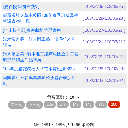
[鹿谷校區]拼布藝術
[ 108/04/06-108/05/25 ]
學員專區
貓羅溪社大草屯校區108年春季班烏溪生
[ 108/03/28-108/03/28 ]
態調查-第一場
教師專區
[竹山校本部]農產栽培管理實務
[ 108/03/27-108/03/27 ]
評委專區
濁水溪之美—竹木雕工藝—洄游竹木雕
[ 108/03/21-108/07/21 ]
聯展
校務行政
濁水溪之美--竹木雕工議草屯國立手工藝
[ 108/03/21-108/07/21 ]
研究所師生作品聯展
108年度貓羅溪社大草屯水質檢測0228
[ 108/02/28-108/02/28 ]
國樂賞析班參與集集鎮公所聯合表演活
[ 108/01/02-108/01/02 ]
動
每頁筆數：
No. 1491 ~ 1496 共 1496 筆資料