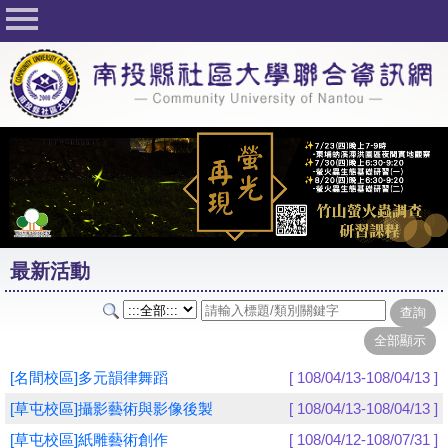
回首頁
關於社大
公佈欄
行事曆
最新活動
活動花絮
最新活動
課程一覽表
志工與社團
社大學習Q&A
[名間校區]多元韻律舞蹈
[ 108/04/13-108/04/13 ]
友站連結
[草屯校區]攝影藝術與影像後製
[ 108/04/13-108/04/13 ]
[草屯校區]紙雕藝術創作
[ 108/04/12-108/07/31 ]
網路選課