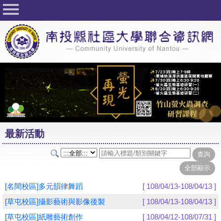
回首頁
關於社大
公佈欄
行事曆
最新活動
活動花絮
最新活動
課程一覽表
志工與社團
社大學習Q&A
[名間校區]多元韻律舞蹈
[ 108/04/13-108/04/13 ]
友站連結
[草屯校區]攝影藝術與影像後製
[ 108/04/13-108/04/13 ]
[草屯校區]紙雕藝術創作
[ 108/04/12-108/07/31 ]
網路選課