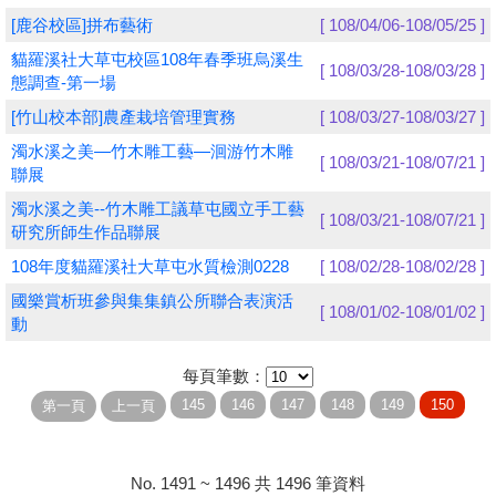
[鹿谷校區]拼布藝術
[ 108/04/06-108/05/25 ]
學員專區
貓羅溪社大草屯校區108年春季班烏溪生
[ 108/03/28-108/03/28 ]
態調查-第一場
教師專區
[竹山校本部]農產栽培管理實務
[ 108/03/27-108/03/27 ]
評委專區
濁水溪之美—竹木雕工藝—洄游竹木雕
[ 108/03/21-108/07/21 ]
聯展
校務行政
濁水溪之美--竹木雕工議草屯國立手工藝
[ 108/03/21-108/07/21 ]
研究所師生作品聯展
108年度貓羅溪社大草屯水質檢測0228
[ 108/02/28-108/02/28 ]
國樂賞析班參與集集鎮公所聯合表演活
[ 108/01/02-108/01/02 ]
動
每頁筆數：
No. 1491 ~ 1496 共 1496 筆資料