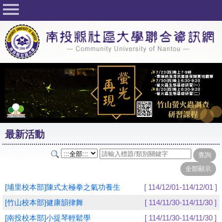
回首頁
關於社大
公佈欄
行事曆
最新活動
活動花絮
最新活動
課程一覽表
志工與社團
社大學習Q&A
[埔里校本部]陳式太極拳之氣功養生
[ 114/12/01-114/12/01 ]
友站連結
[竹山校本部]健康韻律舞
[ 114/11/30-114/11/30 ]
[南投校本部]小提琴輕鬆學
[ 114/11/30-114/11/30 ]
網路選課