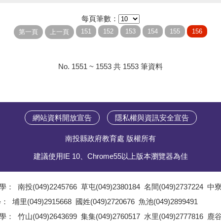
每頁筆數：
No. 1551 ~ 1553 共 1553 筆資料
網站資料開放宣告
隱私權與資訊安全宣告
南投縣政府教育處 版權所有
建議使用IE 10、Chrome55以上版本瀏覽器為佳
學：
南投(049)2245766
草屯(049)2380184
名間(049)2737224
中寮(
;
學：
埔里(049)2915668
國姓(049)2720676
魚池(049)2899491
;
學：
竹山(049)2643699
集集(049)2760517
水里(049)2777816
鹿谷(