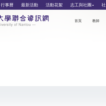
行事曆
最新活動
活動花絮
志工與社團
社
首頁
教師