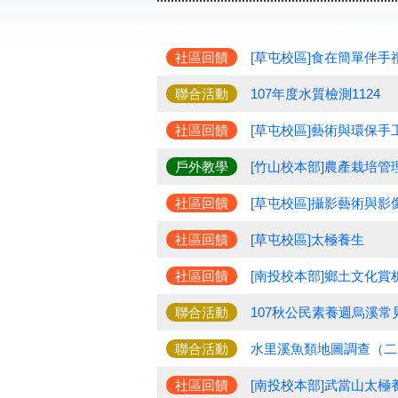
社區回饋
[草屯校區]食在簡單伴手
聯合活動
107年度水質檢測1124
社區回饋
[草屯校區]藝術與環保手工
戶外教學
[竹山校本部]農產栽培管
社區回饋
[草屯校區]攝影藝術與影
社區回饋
[草屯校區]太極養生
社區回饋
[南投校本部]鄉土文化賞
聯合活動
107秋公民素養週烏溪常
聯合活動
水里溪魚類地圖調查（二
社區回饋
[南投校本部]武當山太極