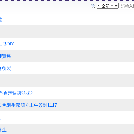
禮
皂DIY
理實務
像後製
析-台灣俗諺語探討
見魚類生態簡介上午簽到1117
）
養生