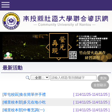
回首頁
關於社大
公佈欄
行事曆
最新活動
活動花絮
最新活動
課程一覽表
志工與社團
社大學習Q&A
[草屯校區]食在簡單伴手禮
[ 114/11/25-114/11/25 ]
友站連結
[埔里校本部]多元在地小吃
[ 114/11/25-114/11/25 ]
[埔里校本部]中餐烹調(一)
[ 114/11/25-114/11/25 ]
網路選課