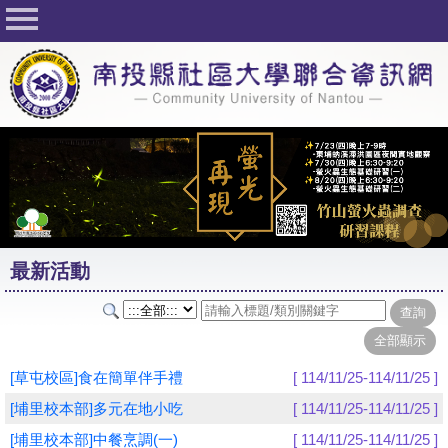
回首頁
關於社大
公佈欄
行事曆
最新活動
活動花絮
最新活動
課程一覽表
志工與社團
社大學習Q&A
[草屯校區]食在簡單伴手禮
[ 114/11/25-114/11/25 ]
友站連結
[埔里校本部]多元在地小吃
[ 114/11/25-114/11/25 ]
[埔里校本部]中餐烹調(一)
[ 114/11/25-114/11/25 ]
網路選課