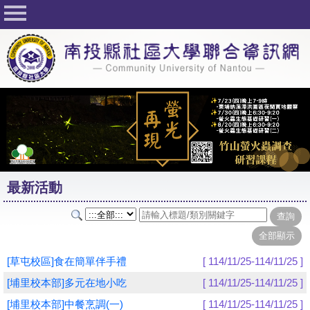
回首頁
關於社大
公佈欄
行事曆
最新活動
活動花絮
最新活動
課程一覽表
志工與社團
社大學習Q&A
[草屯校區]食在簡單伴手禮
[ 114/11/25-114/11/25 ]
友站連結
[埔里校本部]多元在地小吃
[ 114/11/25-114/11/25 ]
[埔里校本部]中餐烹調(一)
[ 114/11/25-114/11/25 ]
網路選課