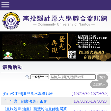
回首頁
關於社大
公佈欄
行事曆
最新活動
活動花絮
最新活動
課程一覽表
志工與社團
社大學習Q&A
[竹山校本部]看見濁水溪攝影班
[ 107/09/30-107/09/30 ]
友站連結
「十年磨一劍書法展」茶會
[ 107/09/29-107/09/29 ]
《畫旅隨筆-油畫》葉慧玲油畫師生展茶
網路選課