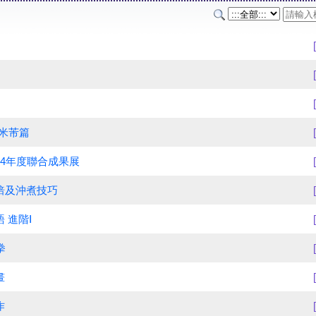
-米芾篇
14年度聯合成果展
焙及沖煮技巧
 進階Ⅰ
拳
畫
作