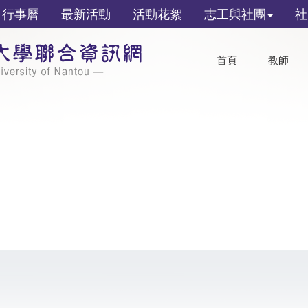
行事曆
最新活動
活動花絮
志工與社團
社
首頁
教師