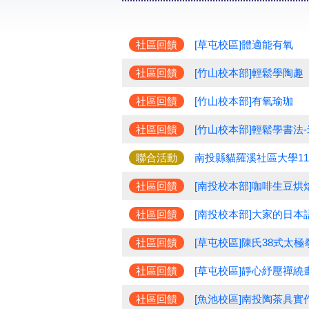
社區回饋
[草屯校區]體適能有氧
社區回饋
[竹山校本部]輕鬆學陶趣
社區回饋
[竹山校本部]有氧瑜珈
社區回饋
[竹山校本部]輕鬆學書法
聯合活動
南投縣貓羅溪社區大學1
社區回饋
[南投校本部]咖啡生豆烘
社區回饋
[南投校本部]大家的日本語
社區回饋
[草屯校區]陳氏38式太極
社區回饋
[草屯校區]靜心紓壓禪繞
社區回饋
[魚池校區]南投陶茶具實