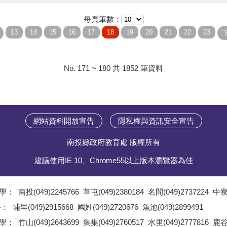
每頁筆數：
No. 171 ~ 180 共 1852 筆資料
網站資料開放宣告
隱私權與資訊安全宣告
南投縣政府教育處 版權所有
建議使用IE 10、Chrome55以上版本瀏覽器為佳
學：
南投(049)2245766
草屯(049)2380184
名間(049)2737224
中寮(
;
學：
埔里(049)2915668
國姓(049)2720676
魚池(049)2899491
;
學：
竹山(049)2643699
集集(049)2760517
水里(049)2777816
鹿谷(