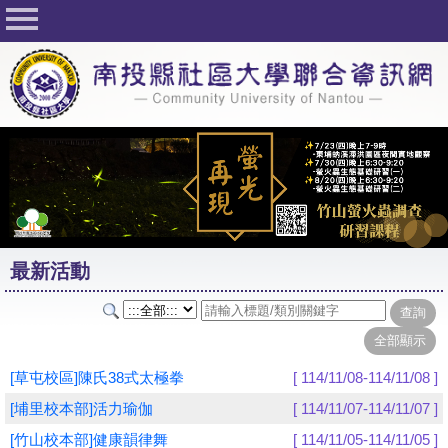
回首頁
關於社大
公佈欄
行事曆
最新活動
活動花絮
最新活動
課程一覽表
志工與社團
社大學習Q&A
[草屯校區]陳氏38式太極拳
[ 114/11/08-114/11/08 ]
友站連結
[埔里校本部]活力瑜伽
[ 114/11/07-114/11/07 ]
[竹山校本部]健康韻律舞
[ 114/11/05-114/11/05 ]
網路選課