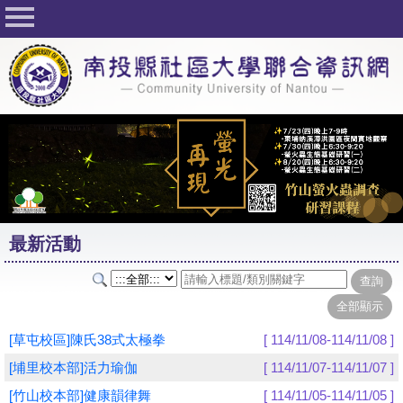
回首頁
關於社大
公佈欄
行事曆
最新活動
活動花絮
最新活動
課程一覽表
志工與社團
社大學習Q&A
[草屯校區]陳氏38式太極拳
[ 114/11/08-114/11/08 ]
友站連結
[埔里校本部]活力瑜伽
[ 114/11/07-114/11/07 ]
[竹山校本部]健康韻律舞
[ 114/11/05-114/11/05 ]
網路選課