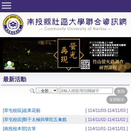
回首頁
關於社大
公佈欄
行事曆
最新活動
活動花絮
最新活動
課程一覽表
志工與社團
社大學習Q&A
[草屯校區]蔬果花藝
[ 114/11/03-114/11/03 ]
友站連結
[草屯校區]鄭子太極與華陀五禽戲
[ 114/11/02-114/11/02 ]
[南投校本部]古箏
[ 114/11/01-114/11/01 ]
網路選課