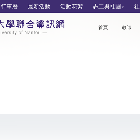
行事曆
最新活動
活動花絮
志工與社團
社
首頁
教師