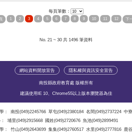
每頁筆數：
No. 21 ~ 30 共 1496 筆資料
網站資料開放宣告
隱私權與資訊安全宣告
南投縣政府教育處 版權所有
建議使用IE 10、Chrome55以上版本瀏覽器為佳
學：
南投(049)2245766
草屯(049)2380184
名間(049)2737224
中寮(
;
學：
埔里(049)2915668
國姓(049)2720676
魚池(049)2899491
;
學：
竹山(049)2643699
集集(049)2760517
水里(049)2777816
鹿谷(