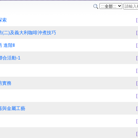
探索
焙(二)及義大利咖啡沖煮技巧
 進階Ⅱ
聯合活動-1
培實務
器與金屬工藝