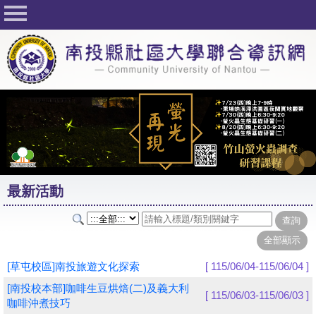
回首頁
關於社大
公佈欄
行事曆
最新活動
活動花絮
最新活動
課程一覽表
志工與社團
社大學習Q&A
[草屯校區]南投旅遊文化探索
[ 115/06/04-115/06/04 ]
友站連結
[南投校本部]咖啡生豆烘焙(二)及義大利
[ 115/06/03-115/06/03 ]
咖啡沖煮技巧
網路選課