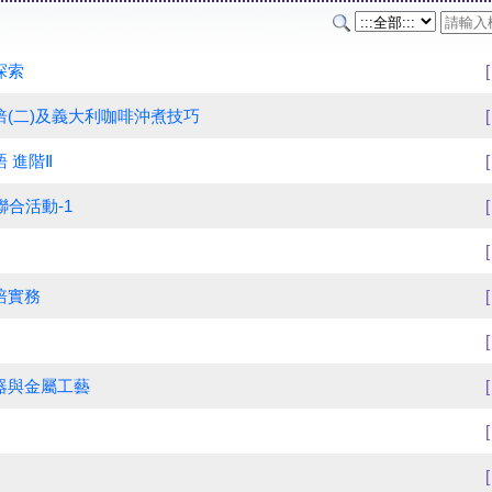
探索
焙(二)及義大利咖啡沖煮技巧
 進階Ⅱ
聯合活動-1
培實務
器與金屬工藝