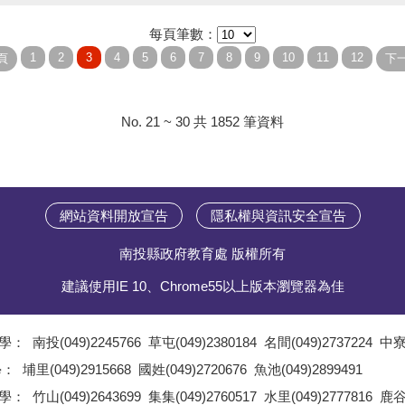
每頁筆數：
No. 21 ~ 30 共 1852 筆資料
網站資料開放宣告
隱私權與資訊安全宣告
南投縣政府教育處 版權所有
建議使用IE 10、Chrome55以上版本瀏覽器為佳
學：
南投(049)2245766
草屯(049)2380184
名間(049)2737224
中寮(
;
學：
埔里(049)2915668
國姓(049)2720676
魚池(049)2899491
;
學：
竹山(049)2643699
集集(049)2760517
水里(049)2777816
鹿谷(