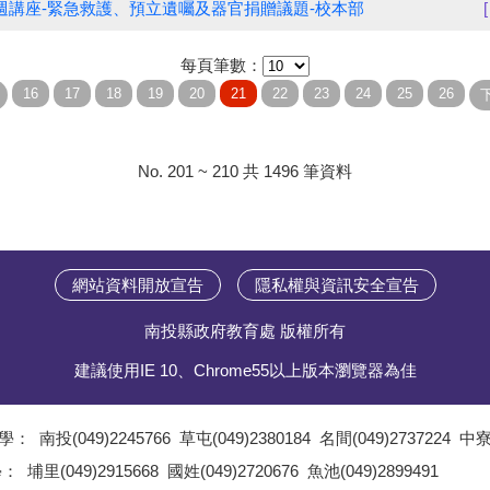
民週講座-緊急救護、預立遺囑及器官捐贈議題-校本部
每頁筆數：
No. 201 ~ 210 共 1496 筆資料
網站資料開放宣告
隱私權與資訊安全宣告
南投縣政府教育處 版權所有
建議使用IE 10、Chrome55以上版本瀏覽器為佳
學：
南投(049)2245766
草屯(049)2380184
名間(049)2737224
中寮(
;
學：
埔里(049)2915668
國姓(049)2720676
魚池(049)2899491