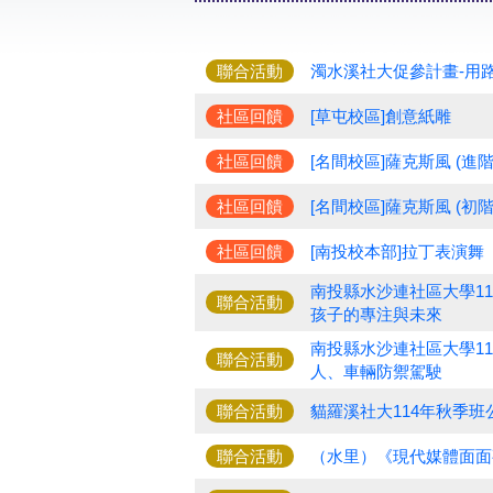
聯合活動
濁水溪社大促參計畫-用
社區回饋
[草屯校區]創意紙雕
社區回饋
[名間校區]薩克斯風 (進階
社區回饋
[名間校區]薩克斯風 (初階
社區回饋
[南投校本部]拉丁表演舞
南投縣水沙連社區大學1
聯合活動
孩子的專注與未來
南投縣水沙連社區大學1
聯合活動
人、車輛防禦駕駛
聯合活動
貓羅溪社大114年秋季
聯合活動
（水里）《現代媒體面面