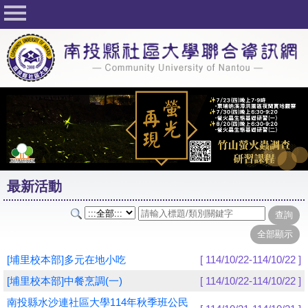
回首頁
關於社大
公佈欄
行事曆
最新活動
活動花絮
最新活動
課程一覽表
志工與社團
社大學習Q&A
[埔里校本部]多元在地小吃
[ 114/10/22-114/10/22 ]
友站連結
[埔里校本部]中餐烹調(一)
[ 114/10/22-114/10/22 ]
南投縣水沙連社區大學114年秋季班公民
網路選課