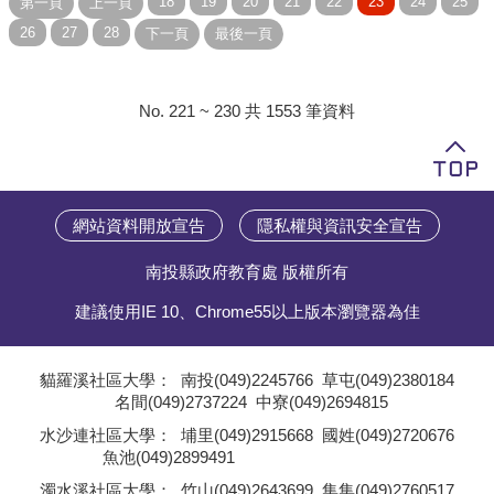
No. 221 ~ 230 共 1553 筆資料
網站資料開放宣告
隱私權與資訊安全宣告
南投縣政府教育處 版權所有
建議使用IE 10、Chrome55以上版本瀏覽器為佳
貓羅溪社區大學：
南投(049)2245766
草屯(049)2380184
名間(049)2737224
中寮(049)2694815
;
水沙連社區大學：
埔里(049)2915668
國姓(049)2720676
魚池(049)2899491
;
濁水溪社區大學：
竹山(049)2643699
集集(049)2760517