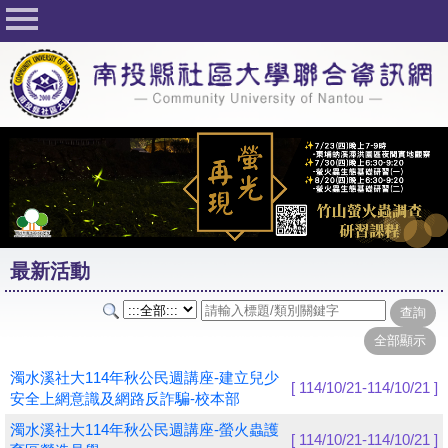
回首頁
關於社大
公佈欄
行事曆
最新活動
活動花絮
最新活動
課程一覽表
志工與社團
社大學習Q&A
濁水溪社大114年秋公民週講座-建立兒少
[ 114/10/21-114/10/21 ]
安全上網意識及網路反詐騙-校本部
友站連結
濁水溪社大114年秋公民週講座-螢火蟲護
[ 114/10/21-114/10/21 ]
網路選課